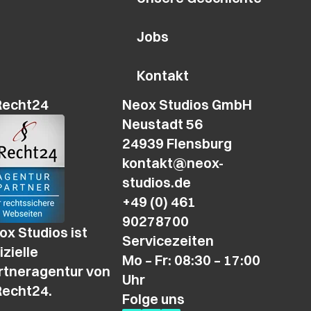
Jobs
Kontakt
Recht24
Neox Studios GmbH
Neustadt 56
24939 Flensburg
kontakt@neox-
studios.de
+49 (0) 461
90278700
ox Studios ist
Servicezeiten
izielle
Mo – Fr: 08:30 – 17:00
rtneragentur von
Uhr
Recht24.
Folge uns