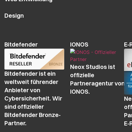
Design
Bitdefender
IONOS
E-
Neox Studios ist
Bitdefender ist ein
offizielle
weltweit führender
Partneragentur von
Anbieter von
IONOS.
Cybersicherheit. Wir
Ne
sind offizieller
off
Bitdefender Bronze-
Pa
Partner.
E-