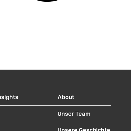
nsights
About
Unser Team
Unsere Geschichte