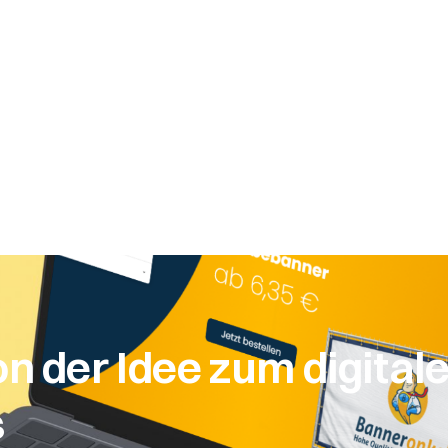
n der Idee zum digital
s