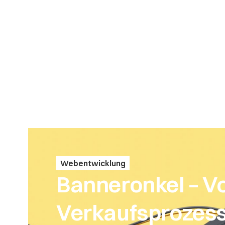
Webentwicklung
Banneronkel – Vo
Verkaufsprozes