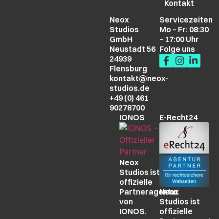
Kontakt
Neox
Servicezeiten
Studios
Mo – Fr: 08:30
GmbH
– 17:00 Uhr
Neustadt 56
Folge uns
24939
Flensburg
kontakt@neox-
studios.de
+49 (0) 461
90278700
IONOS
E-Recht24
Neox
Studios ist
offizielle
Partneragentur
Neox
von
Studios ist
IONOS.
offizielle